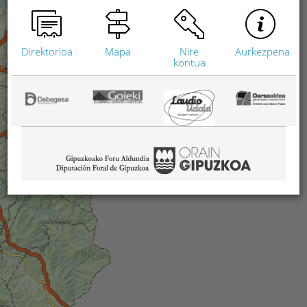
Direktorioa
Mapa
Nire
Aurkezpena
kontua