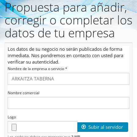
Propuesta para añadir,
Pasar
al
corregir o completar los
contenido
principal
datos de tu empresa
Los datos de su negocio no serán publicados de forma
inmediata. Nos pondremos en contacto con usted para
verificar su autenticidad.
Nombre de la empresa o servicio
*
Nombre comercial
Logo
Subir al servidor
Los archivos deben ser menores que
2 MB
.