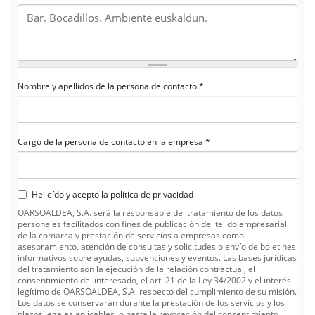
Nombre y apellidos de la persona de contacto
*
Cargo de la persona de contacto en la empresa
*
He leído y acepto la política de privacidad
He
OARSOALDEA, S.A. será la responsable del tratamiento de los datos
leído
personales facilitados con fines de publicación del tejido empresarial
y
de la comarca y prestación de servicios a empresas como
acepto
asesoramiento, atención de consultas y solicitudes o envío de boletines
la
informativos sobre ayudas, subvenciones y eventos. Las bases jurídicas
política
del tratamiento son la ejecución de la relación contractual, el
de
consentimiento del interesado, el art. 21 de la Ley 34/2002 y el interés
privacidad
legítimo de OARSOALDEA, S.A. respecto del cumplimiento de su misión.
*
Los datos se conservarán durante la prestación de los servicios y los
plazos legales aplicables, o hasta la revocación del consentimiento