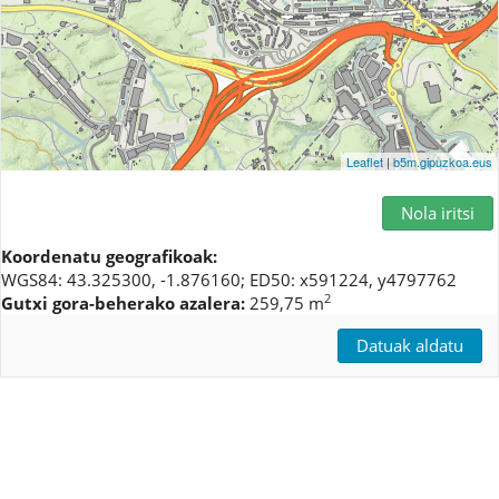
Leaflet
|
b5m.gipuzkoa.eus
Nola iritsi
Koordenatu geografikoak:
WGS84: 43.325300, -1.876160; ED50: x591224, y4797762
2
Gutxi gora-beherako azalera:
259,75 m
Datuak aldatu