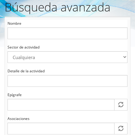
Búsqueda avanzada
Pasar
al
contenido
principal
Nombre
Sector de actividad
Detalle de la actividad
Epígrafe
Asociaciones