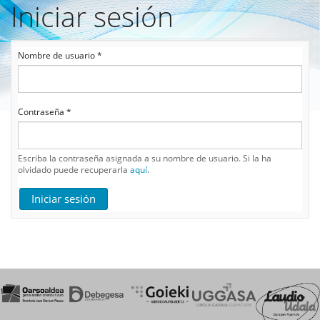
Iniciar sesión
Pasar
al
contenido
Solapas
principal
Nombre de usuario
*
principales
Contraseña
*
Escriba la contraseña asignada a su nombre de usuario. Si la ha
olvidado puede recuperarla
aquí
.
Iniciar sesión