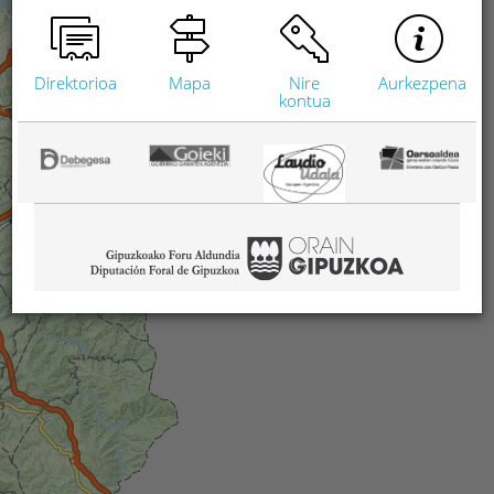
Direktorioa
Mapa
Nire
Aurkezpena
kontua