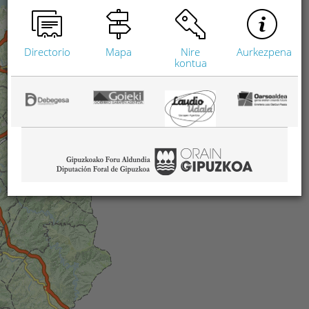
Directorio
Mapa
Nire
Aurkezpena
kontua